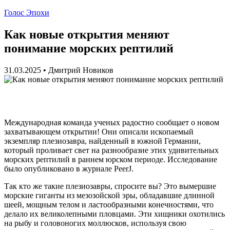
Голос Эпохи
Как новые открытия меняют
понимание морских рептилий
31.03.2025
•
Дмитрий Новиков
Международная команда ученых радостно сообщает о новом
захватывающем открытии! Они описали ископаемый
экземпляр плезиозавра, найденный в южной Германии,
который проливает свет на разнообразие этих удивительных
морских рептилий в раннем юрском периоде. Исследование
было опубликовано в журнале PeerJ.
Так кто же такие плезиозавры, спросите вы? Это вымершие
морские гиганты из мезозойской эры, обладавшие длинной
шеей, мощным телом и ластообразными конечностями, что
делало их великолепными пловцами. Эти хищники охотились
на рыбу и головоногих моллюсков, используя свою