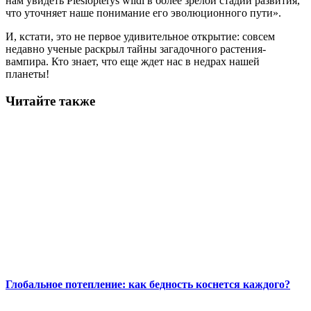
нам увидеть Plesiopterys wildi в более зрелой стадии развития,
что уточняет наше понимание его эволюционного пути».
И, кстати, это не первое удивительное открытие: совсем
недавно ученые раскрыл тайны загадочного растения-
вампира. Кто знает, что еще ждет нас в недрах нашей
планеты!
Читайте также
Глобальное потепление: как бедность коснется каждого?