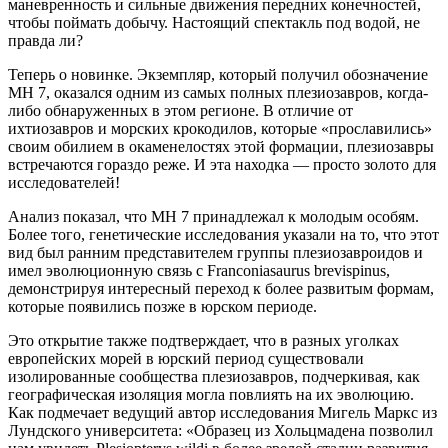
маневренность и сильные движения передних конечностей,
чтобы поймать добычу. Настоящий спектакль под водой, не
правда ли?
Теперь о новинке. Экземпляр, который получил обозначение
MH 7, оказался одним из самых полных плезиозавров, когда-
либо обнаруженных в этом регионе. В отличие от
ихтиозавров и морских крокодилов, которые «прославились»
своим обилием в окаменелостях этой формации, плезиозавры
встречаются гораздо реже. И эта находка — просто золото для
исследователей!
Анализ показал, что MH 7 принадлежал к молодым особям.
Более того, генетические исследования указали на то, что этот
вид был ранним представителем группы плезиозавроидов и
имел эволюционную связь с Franconiasaurus brevispinus,
демонстрируя интересный переход к более развитым формам,
которые появились позже в юрском периоде.
Это открытие также подтверждает, что в разных уголках
европейских морей в юрский период существовали
изолированные сообщества плезиозавров, подчеркивая, как
географическая изоляция могла повлиять на их эволюцию.
Как подмечает ведущий автор исследования Мигель Маркс из
Лундского университета: «Образец из Хольцмадена позволил