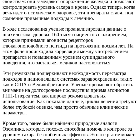
свойствам: они замедляют опорожнение желудка и помогают
контролировать уровень сахара в крови. Однако теперь, когда
речь идет о психическом здоровье, эти препараты ставят под
сомнение привычные подходы к лечению.
В ходе исследования ученые проанализировали данные о
психическом здоровье 160 тысяч пациентов с ожирением,
которые принимали агонисты рецепторов
глюкагоноподобного пептида на протяжении восьми лет. На
этом фоне происходила корреляция между употреблением
препаратов и повышенным уровнем суицидального
поведения, что заставляет медиков насторожиться.
Эти результаты подчеркивают необходимость пересмотра
подходов в национальных системах здравоохранения, таких
как в США и Великобритании. Ученые призывают обратить
внимание на долгосрочные последствия приема агонистов
ГПП-1 перед тем, как широко рекомендовать их
использование. Как показали данные, циклы лечения требуют
более глубокой оценки, чем просто обычные клинические
параметры.
Кроме того, ранее были найдены природные аналоги
Оземпика, которые, похоже, способны помочь в контроле за
уровнем сахара без побочных эффектов. Это открытие может