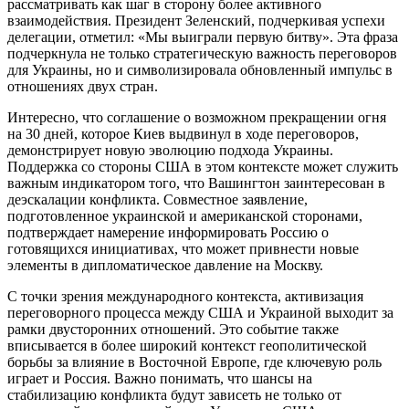
рассматривать как шаг в сторону более активного
взаимодействия. Президент Зеленский, подчеркивая успехи
делегации, отметил: «Мы выиграли первую битву». Эта фраза
подчеркнула не только стратегическую важность переговоров
для Украины, но и символизировала обновленный импульс в
отношениях двух стран.
Интересно, что соглашение о возможном прекращении огня
на 30 дней, которое Киев выдвинул в ходе переговоров,
демонстрирует новую эволюцию подхода Украины.
Поддержка со стороны США в этом контексте может служить
важным индикатором того, что Вашингтон заинтересован в
деэскалации конфликта. Совместное заявление,
подготовленное украинской и американской сторонами,
подтверждает намерение информировать Россию о
готовящихся инициативах, что может привнести новые
элементы в дипломатическое давление на Москву.
С точки зрения международного контекста, активизация
переговорного процесса между США и Украиной выходит за
рамки двусторонних отношений. Это событие также
вписывается в более широкий контекст геополитической
борьбы за влияние в Восточной Европе, где ключевую роль
играет и Россия. Важно понимать, что шансы на
стабилизацию конфликта будут зависеть не только от