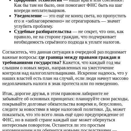
Как бы там ни было, они помогают ФНС быть на шаг
впереди неплательщиков.
Уведомление
— это ещё не конец света, но пропустить
его и «заблаговременно» не отреагировать — значит
углубить проблему.
Судебные разбирательства
— не секрет, что они, как
правило, не на стороне граждан, что подчеркивает
необходимость серьёзного подхода к уплате налогов.
Согласитесь, что данная ситуация в очередной раз поднимает
важные вопросы:
где граница между правами граждан и
требованиями государства?
Кажется, что каждый год мы
слышим о новых мерах, направленных на ужесточение
контроля над налогоплательщиками. Искренне надеюсь, что у
наших властей есть план на случай, если люди начнут массово
недоплачивать налоги в знак протеста или по неведению.
Итак, дорогие друзья, в этом правовом лабиринте не
забывайте об основных принципах: планируйте свои расходы,
покрывайте долговые обязательства вовремя и, безусловно,
следите за новостями в мире налоговой политики. Да, может
показаться, что это всего лишь ещё одно предупреждение от
ФНС, но в нашей стране каждый шаг может обернуться
интересным поворотом. Останется ли это простым
напоминанием или обернется новыми последствиями —