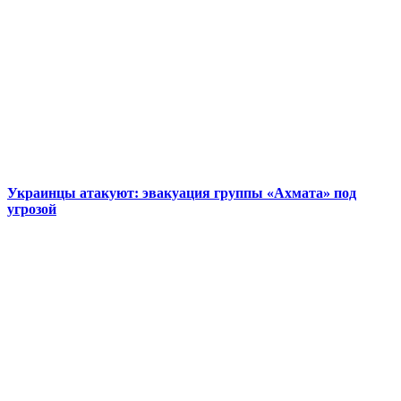
Украинцы атакуют: эвакуация группы «Ахмата» под
угрозой