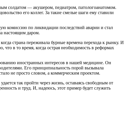
ьным солдатом — акушером, педиатром, патологоанатомом.
овольство его коллег. За такие смелые шаги ему ставили
скую комиссию по ликвидации последствий аварии и стал
ла настоящим даром.
 когда страна переживала бурные времена перехода к рынку. И
 что в то время, когда острая необходимость в реформах
рованию иностранных интересов в нашей медицине. Он
водителями. Его принципиальность порой вызывала
стало не просто словом, а коммерческим проектом.
удается так пройти через жизнь, оставаясь свободным от
енность и труд. И, надеюсь, этот пример будет служить