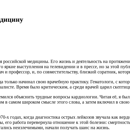
едицину
я российской медицины. Его жизнь и деятельность на протяжен
о яркие выступления на телевидении и в прессе, но за этой пуб
ач и профессор, и, по совместительству, близкий соратник, кото
гда только начинал свою врачебную практику. Гематологи, с кот
циалисте. Время было критическим, а среди врачей царил скепти
ремился объяснить трудные вопросы кардиологии. Читая её, я бы
том в самом широком смысле этого слова, а затем включил в св
70-х годах, когда диагностика острых лейкозов звучала как верд
ды, его работа перевернула отношение к этой болезни: смертность
ались неизлечимыми, начали получать шанс на жизнь.