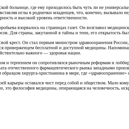
ской больнице, где ему приходилось быть чуть ли не универсал
ставляя иглы в роднички младенцев, что, конечно, вызывало нед
рность и высокий уровень ответственности.
оробьева взорвалось на страницах газет. Он возглавил медицин
в. Для страны, закутанной в тайны и тени, его открытость бы
 свой крест. Он стал первым министром здравоохранения России,
лся приверженцем бесплатной и доступной медицины. Напоминаю,
действительно важного — здоровья нации.
твом и терпением он сопротивлялся рыночным реформам и лобби
ата отечественного фармацевтического рынка западными произ
м образцом хирурга-христианина в мире, где «здравоохранение» 
ей карьеры оставался чист перед собой и обществом. Мало кому 
чи, это философия медицины, опирающаяся на человечность, искр