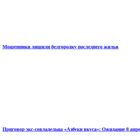
Мошенники лишили белгородку последнего жилья
Приговор экс-совладельца «Азбуки вкуса»: Ожидание 8 апр