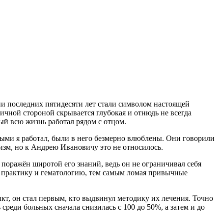
ии последних пятидесяти лет стали символом настоящей
личной стороной скрывается глубокая и отнюдь не всегда
рый всю жизнь работал рядом с отцом.
орыми я работал, были в него безмерно влюблены. Они говорили
цизм, но к Андрею Ивановичу это не относилось.
л поражён широтой его знаний, ведь он не ограничивал себя
ою практику и гематологию, тем самым ломая привычные
икт, он стал первым, кто выдвинул методику их лечения. Точно
 среди больных сначала снизилась с 100 до 50%, а затем и до