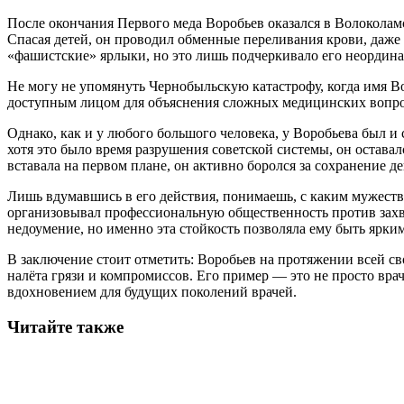
После окончания Первого меда Воробьев оказался в Волоколам
Спасая детей, он проводил обменные переливания крови, даже в
«фашистские» ярлыки, но это лишь подчеркивало его неордина
Не могу не упомянуть Чернобыльскую катастрофу, когда имя В
доступным лицом для объяснения сложных медицинских вопросо
Однако, как и у любого большого человека, у Воробьева был и
хотя это было время разрушения советской системы, он остава
вставала на первом плане, он активно боролся за сохранение 
Лишь вдумавшись в его действия, понимаешь, с каким мужес
организовывал профессиональную общественность против захв
недоумение, но именно эта стойкость позволяла ему быть ярки
В заключение стоит отметить: Воробьев на протяжении всей сво
налёта грязи и компромиссов. Его пример — это не просто вра
вдохновением для будущих поколений врачей.
Читайте также