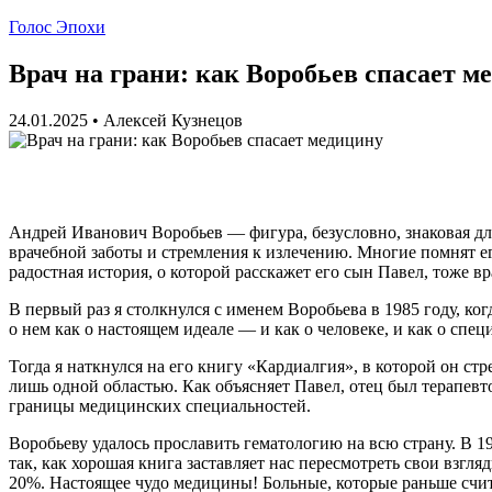
Голос Эпохи
Врач на грани: как Воробьев спасает м
24.01.2025
•
Алексей Кузнецов
Андрей Иванович Воробьев — фигура, безусловно, знаковая дл
врачебной заботы и стремления к излечению. Многие помнят ег
радостная история, о которой расскажет его сын Павел, тоже вр
В первый раз я столкнулся с именем Воробьева в 1985 году, ко
о нем как о настоящем идеале — и как о человеке, и как о спе
Тогда я наткнулся на его книгу «Кардиалгия», в которой он ст
лишь одной областью. Как объясняет Павел, отец был терапев
границы медицинских специальностей.
Воробьеву удалось прославить гематологию на всю страну. В 19
так, как хорошая книга заставляет нас пересмотреть свои взгля
20%. Настоящее чудо медицины! Больные, которые раньше счит