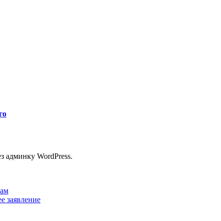
го
з админку WordPress.
кам
е заявление