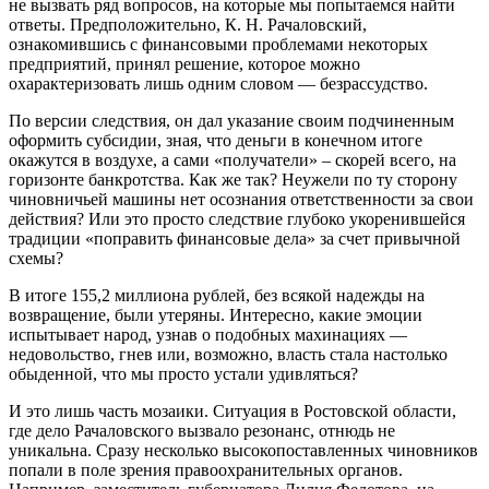
не вызвать ряд вопросов, на которые мы попытаемся найти
ответы. Предположительно, К. Н. Рачаловский,
ознакомившись с финансовыми проблемами некоторых
предприятий, принял решение, которое можно
охарактеризовать лишь одним словом — безрассудство.
По версии следствия, он дал указание своим подчиненным
оформить субсидии, зная, что деньги в конечном итоге
окажутся в воздухе, а сами «получатели» – скорей всего, на
горизонте банкротства. Как же так? Неужели по ту сторону
чиновничьей машины нет осознания ответственности за свои
действия? Или это просто следствие глубоко укоренившейся
традиции «поправить финансовые дела» за счет привычной
схемы?
В итоге 155,2 миллиона рублей, без всякой надежды на
возвращение, были утеряны. Интересно, какие эмоции
испытывает народ, узнав о подобных махинациях —
недовольство, гнев или, возможно, власть стала настолько
обыденной, что мы просто устали удивляться?
И это лишь часть мозаики. Ситуация в Ростовской области,
где дело Рачаловского вызвало резонанс, отнюдь не
уникальна. Сразу несколько высокопоставленных чиновников
попали в поле зрения правоохранительных органов.