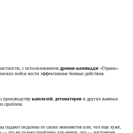
частности, с использованием
дронов-камикадзе
«Герань».
аинских войск вести эффективные боевые действия.
по производству
капсюлей
,
детонаторов
и других важных
ых проблем.
ны падают недалеко от своих минометов или, что еще хуже,
 — это не только проблема для армии, это — настоящая