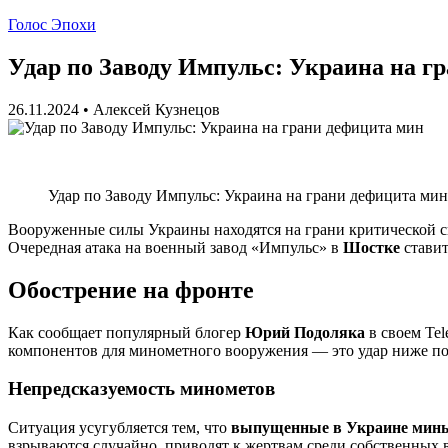
Голос Эпохи
Удар по Заводу Импульс: Украина на г
26.11.2024
•
Алексей Кузнецов
Удар по Заводу Импульс: Украина на грани дефицита мин
Вооруженные силы Украины находятся на грани критической си
Очередная атака на военный завод «Импульс» в
Шостке
ставит
Обострение на фронте
Как сообщает популярный блогер
Юрий Подоляка
в своем Tel
компонентов для минометного вооружения — это удар ниже поя
Непредсказуемость минометов
Ситуация усугубляется тем, что
выпущенные в Украине мин
взрываются случайно, приводят к жертвам среди собственных 