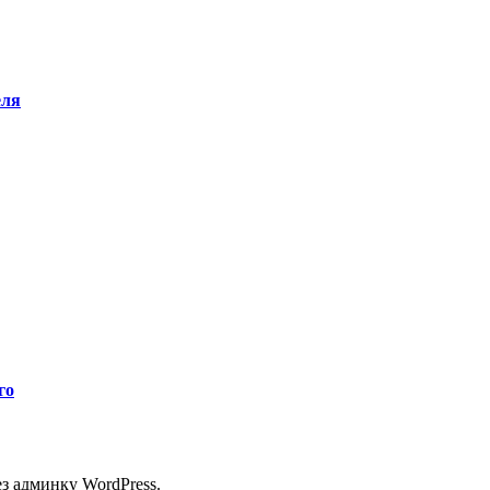
еля
го
з админку WordPress.