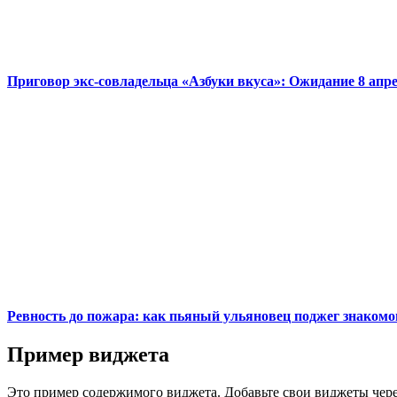
Приговор экс-совладельца «Азбуки вкуса»: Ожидание 8 апр
Ревность до пожара: как пьяный ульяновец поджег знакомо
Пример виджета
Это пример содержимого виджета. Добавьте свои виджеты чере