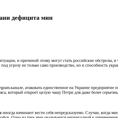
рани дефицита мин
туации, и причиной этому могут стать российские обстрелы, в 
 под угрозу не только само производство, но и способность укр
egram-канале, атаковать единственное на Украине предприятие 
са, который откроет целую чашу Петри для даже более серьезн
ы
иногда начинают вести себя непредсказуемо. Случаи, когда ми
войск. Одна из трех мин оказывается непригодной к применению