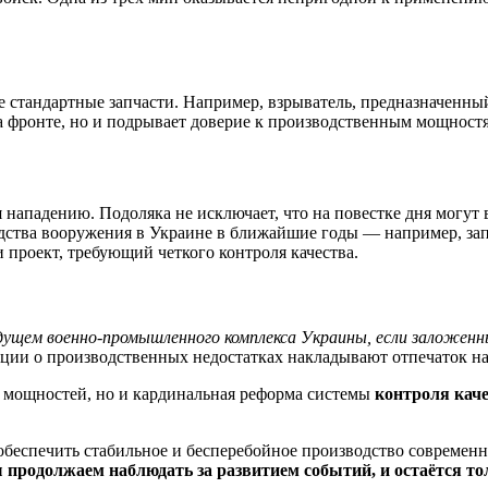
е стандартные запчасти. Например, взрыватель, предназначенны
на фронте, но и подрывает доверие к производственным мощност
нападению. Подоляка не исключает, что на повестке дня могут 
ства вооружения в Украине в ближайшие годы — например, зап
и проект, требующий четкого контроля качества.
дущем военно-промышленного комплекса Украины, если заложе
ии о производственных недостатках накладывают отпечаток на
х мощностей, но и кардинальная реформа системы
контроля кач
обеспечить стабильное и бесперебойное производство современны
продолжаем наблюдать за развитием событий, и остаётся тол