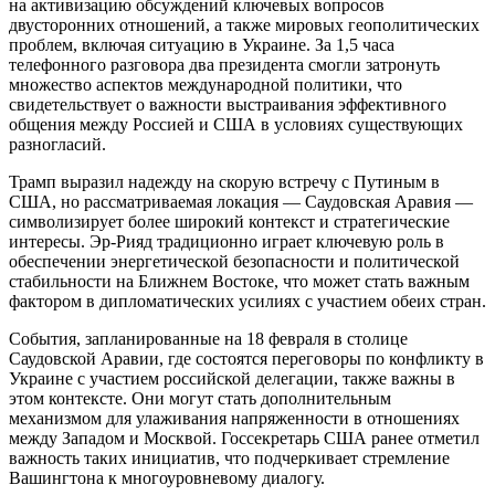
на активизацию обсуждений ключевых вопросов
двусторонних отношений, а также мировых геополитических
проблем, включая ситуацию в Украине. За 1,5 часа
телефонного разговора два президента смогли затронуть
множество аспектов международной политики, что
свидетельствует о важности выстраивания эффективного
общения между Россией и США в условиях существующих
разногласий.
Трамп выразил надежду на скорую встречу с Путиным в
США, но рассматриваемая локация — Саудовская Аравия —
символизирует более широкий контекст и стратегические
интересы. Эр-Рияд традиционно играет ключевую роль в
обеспечении энергетической безопасности и политической
стабильности на Ближнем Востоке, что может стать важным
фактором в дипломатических усилиях с участием обеих стран.
События, запланированные на 18 февраля в столице
Саудовской Аравии, где состоятся переговоры по конфликту в
Украине с участием российской делегации, также важны в
этом контексте. Они могут стать дополнительным
механизмом для улаживания напряженности в отношениях
между Западом и Москвой. Госсекретарь США ранее отметил
важность таких инициатив, что подчеркивает стремление
Вашингтона к многоуровневому диалогу.