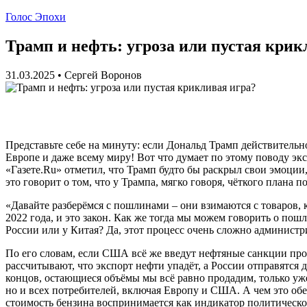
Голос Эпохи
Трамп и нефть: угроза или пустая крик
31.03.2025
•
Сергей Воронов
Представьте себе на минуту: если Дональд Трамп действитель
Европе и даже всему миру! Вот что думает по этому поводу э
«Газете.Ru» отметил, что Трамп будто бы раскрыл свои эмоции, 
это говорит о том, что у Трампа, мягко говоря, чёткого плана 
«Давайте разберёмся с пошлинами – они взимаются с товаров, 
2022 года, и это закон. Как же тогда мы можем говорить о по
России или у Китая? Да, этот процесс очень сложно администри
По его словам, если США всё же введут нефтяные санкции прот
рассчитывают, что экспорт нефти упадёт, а России отправятся д
концов, остающиеся объёмы мы всё равно продадим, только уже
но и всех потребителей, включая Европу и США. А чем это обе
стоимость бензина воспринимается как индикатор политическо