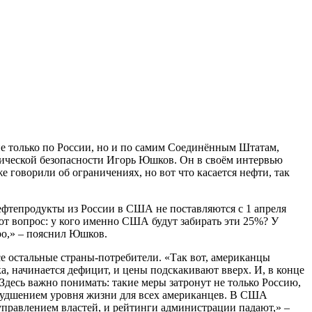
не только по России, но и по самим Соединённым Штатам,
тической безопасности Игорь Юшков. Он в своём интервью
е говорили об ограничениях, но вот что касается нефти, так
 нефтепродукты из России в США не поставляются с 1 апреля
от вопрос: у кого именно США будут забирать эти 25%? У
ыро,» – пояснил Юшков.
се остальные страны-потребители. «Так вот, американцы
ка, начинается дефицит, и цены подскакивают вверх. И, в конце
Здесь важно понимать: такие меры затронут не только Россию,
 ухудшением уровня жизни для всех американцев. В США
управлением властей, и рейтинги администрации падают,» –