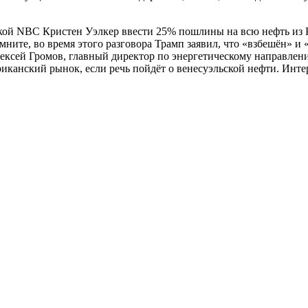
ткой NBC Кристен Уэлкер ввести 25% пошлины на всю нефть из 
омните, во время этого разговора Трамп заявил, что «взбешён» и
лексей Громов, главный директор по энергетическому направлен
канский рынок, если речь пойдёт о венесуэльской нефти. Интер