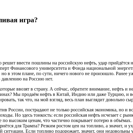
ливая игра?
но решит ввести пошлины на российскую нефть, удар прийдётся 
ксперт Финансового университета и Фонда национальной энерге
но в этом плане, по сути, ничего нового не произошло. Ранее уж
по давлению на Россию нет.
которые ввозят в страну. А сейчас, обратите внимание, нефть и
шлинах? Мы продаём нефть в Китай, Индию или даже Турцию, и в
ровать, так что, на мой взгляд, весь план выглядит довольно с
ив России, пострадают не только российская экономика, но и в
оходы. Но здесь тонкость: если российская нефть исчезает с рын
 по высоким ценам, что частично покрывает потерю в объёмах. 
рнётся для Трампа? Резким ростом цен на топливо, а значит, и
й ситуации. Если топливо подорожает, значит, они недовольны 