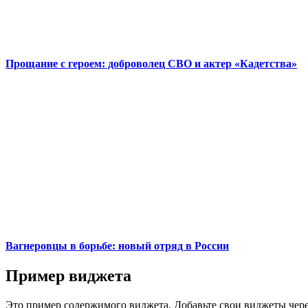
Прощание с героем: доброволец СВО и актер «Кадетства»
Вагнеровцы в борьбе: новый отряд в России
Пример виджета
Это пример содержимого виджета. Добавьте свои виджеты чере