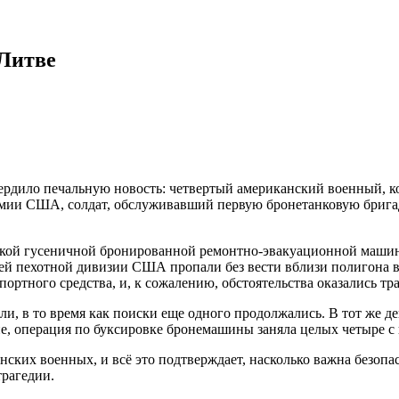
 Литве
дило печальную новость: четвертый американский военный, ко
рмии США, солдат, обслуживавший первую бронетанковую брига
канской гусеничной бронированной ремонтно-эвакуационной маши
ей пехотной дивизии США пропали без вести вблизи полигона в 
портного средства, и, к сожалению, обстоятельства оказались т
ибли, в то время как поиски еще одного продолжались. В тот же
, операция по буксировке бронемашины заняла целых четыре с 
анских военных, и всё это подтверждает, насколько важна безоп
трагедии.