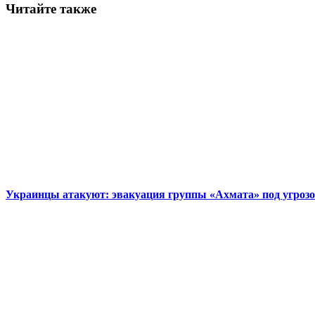
Читайте также
Украинцы атакуют: эвакуация группы «Ахмата» под угроз