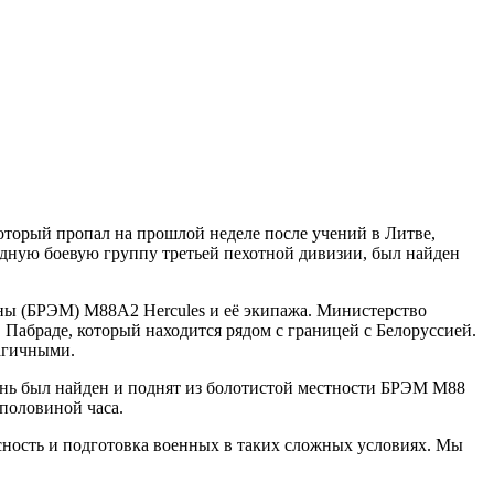
торый пропал на прошлой неделе после учений в Литве,
дную боевую группу третьей пехотной дивизии, был найден
ны (БРЭМ) M88A2 Hercules и её экипажа. Министерство
Пабраде, который находится рядом с границей с Белоруссией.
рагичными.
 день был найден и поднят из болотистой местности БРЭМ M88
половиной часа.
асность и подготовка военных в таких сложных условиях. Мы