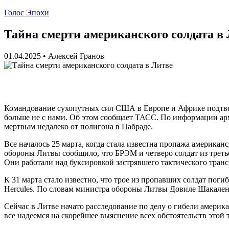
Голос Эпохи
Тайна смерти американского солдата в
01.04.2025
•
Алексей Гранов
Командование сухопутных сил США в Европе и Африке подтвер
больше не с нами. Об этом сообщает ТАСС. По информации а
мертвым недалеко от полигона в Пабраде.
Все началось 25 марта, когда стала известна пропажа амери
обороны Литвы сообщило, что БРЭМ и четверо солдат из треть
Они работали над буксировкой застрявшего тактического транс
К 31 марта стало известно, что трое из пропавших солдат пог
Hercules. По словам министра обороны Литвы Довиле Шакалене
Сейчас в Литве начато расследование по делу о гибели америк
все надеемся на скорейшее выяснение всех обстоятельств этой 