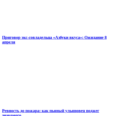
Приговор экс-совладельца «Азбуки вкуса»: Ожидание 8
апреля
Ревность до пожара: как пьяный ульяновец поджег
знакомого