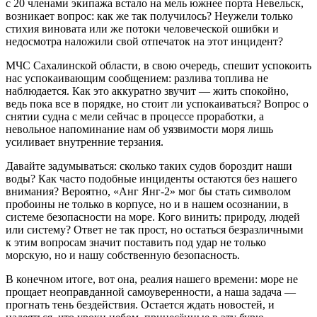
с 20 членами экипажа встало на мель южнее порта Невельск,
возникает вопрос: как же так получилось? Неужели только
стихия виновата или же потоки человеческой ошибки и
недосмотра наложили свой отпечаток на этот инцидент?
МЧС Сахалинской области, в свою очередь, спешит успокоить
нас успокаивающим сообщением: разлива топлива не
наблюдается. Как это аккуратно звучит — жить спокойно,
ведь пока все в порядке, но стоит ли успокаиваться? Вопрос о
снятии судна с мели сейчас в процессе проработки, а
невольное напоминание нам об уязвимости моря лишь
усиливает внутренние терзания.
Давайте задумываться: сколько таких судов бороздит наши
воды? Как часто подобные инциденты остаются без нашего
внимания? Вероятно, «Анг Янг-2» мог бы стать символом
пробоины не только в корпусе, но и в нашем осознании, в
системе безопасности на море. Кого винить: природу, людей
или систему? Ответ не так прост, но остаться безразличными
к этим вопросам значит поставить под удар не только
морскую, но и нашу собственную безопасность.
В конечном итоге, вот она, реалия нашего времени: море не
прощает неоправданной самоуверенности, а наша задача —
прогнать тень бездействия. Остается ждать новостей, и