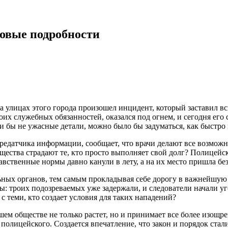
новые подробности
а улицах этого города произошел инцидент, который заставил в
х служебных обязанностей, оказался под огнем, и сегодня его с
 бы не ужасные детали, можно было бы задуматься, как быстро 
редатчика информации, сообщает, что врачи делают все возможн
бщества страдают те, кто просто выполняет свой долг? Полицейс
авственные нормы давно канули в лету, а на их место пришла бе
ьных органов, тем самым прокладывая себе дорогу в важнейшую
лы: троих подозреваемых уже задержали, и следователи начали у
с теми, кто создает условия для таких нападений?
ашем обществе не только растет, но и принимает все более изощ
полицейского. Создается впечатление, что закон и порядок стал