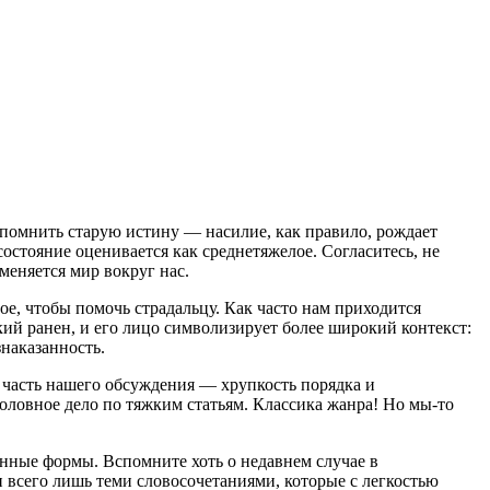
спомнить старую истину — насилие, как правило, рождает
остояние оценивается как среднетяжелое. Согласитесь, не
меняется мир вокруг нас.
ое, чтобы помочь страдальцу. Как часто нам приходится
кий ранен, и его лицо символизирует более широкий контекст:
знаказанность.
 часть нашего обсуждения — хрупкость порядка и
головное дело по тяжким статьям. Классика жанра! Но мы-то
ренные формы. Вспомните хоть о недавнем случае в
и всего лишь теми словосочетаниями, которые с легкостью