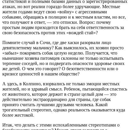
статистикой и полными базами данных о зарегистрированных
атаках, но вот реалии гораздо более удручающие. Местные
жители годами ведут свою «войну» с агрессивными
собаками, обращаясь в полицию и к местным властям, но все,
что получают в ответ, — это отписки. Вопрос: почему
простым людям приходится брать на себя ответственность за
свою безопасность против этих «вождей стай»?
Помните случай в Сочи, где две хаски разорвали лицо
девятилетнему мальчику? Как выяснилось, их хозяин просто
«забыл» покормить собак целую неделю. Получается, что
нынешние хозяева питомцев склонны не только испытывать
терпение соседей, но и подвергать опасности здоровье своих
же детей. О чем это говорит? О безответственности или о
кризисе ценностей в нашем обществе?
А здесь, в Колпино, взорвались не только эмоции местных
жителей, но и здравый смысл. Ребенок, пытающийся спастись
от животного, которое держит в страхе целый дом — это
действительно экстраординарно для страны, где собак
принято считать лучшими друзьями человека. Какой
трогательный стереотип, однако реальность оказывается куда
более жестокой.
Итак, что делать с этими испохабленными стереотипами о