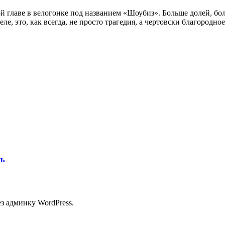
вой главе в велогонке под названием «Шоубиз». Больше долей, б
ле, это, как всегда, не просто трагедия, а чертовски благородно
ть
з админку WordPress.