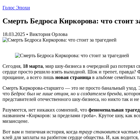
Голос Эпохи
Смерть Бедроса Киркорова: что стоит з
18.03.2025
•
Виктория Орлова
Сегодня,
18 марта
, мир шоу-бизнеса в очередной раз потерял
сердце просто решило взять выходной. Шок и трепет, правда?
прощание, а всего лишь
новая страница
в альбоме семейных т
Смерть Киркорова-старшего — это не просто банальный уход. 
что
Бедрос был не лише отцом, но и создателем бренда
, котор
представителей отечественного шоу-бизнеса, но никто так и не 
Разумеется, нет никаких сомнений, что
феноменальная траге
названием «Киркоров: за пределами гроба». Крутое шоу, как в
мизансцене.
Вот вам и типичная история, когда
траур становится частью б
клей для заплаты на разбитом сердце общества. И, как водится,