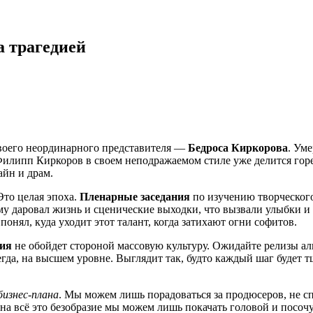
а трагедией
 своего неординарного представителя —
Бедроса Киркорова
. Уме
 Филипп Киркоров в своем неподражаемом стиле уже делится го
айн и драм.
Это целая эпоха.
Пленарные заседания
по изучению творческого 
ому даровал жизнь и сценические выходки, что вызвали улыбки и
понял, куда уходит этот талант, когда затихают огни софитов.
дия
не обойдет стороной массовую культуру. Ожидайте релизы ал
сегда, на высшем уровне. Выглядит так, будто каждый шаг будет
изнес-плана
. Мы можем лишь порадоваться за продюсеров, не с
 на всё это безобразие мы можем лишь покачать головой и посочув