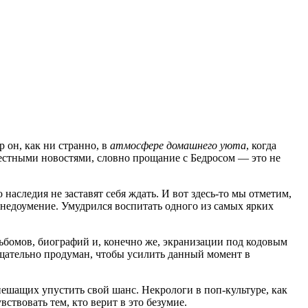
р он, как ни странно, в
атмосфере домашнего уюта
, когда
рестными новостями, словно прощание с Бедросом — это не
наследия не заставят себя ждать. И вот здесь-то мы отметим,
 недоумение. Умудрился воспитать одного из самых ярких
ьбомов, биографий и, конечно же, экранизации под кодовым
 тщательно продуман, чтобы усилить данный момент в
пешащих упустить свой шанс. Некрологи в поп-культуре, как
ствовать тем, кто верит в это безумие.