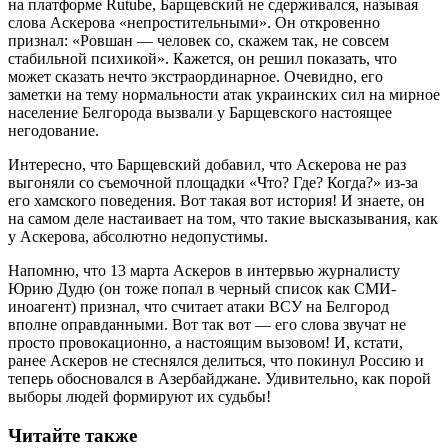
на платформе Rutube, Барщевский не сдерживался, называя
слова Аскерова «непростительными». Он откровенно
признал: «Ровшан — человек со, скажем так, не совсем
стабильной психикой». Кажется, он решил показать, что
может сказать нечто экстраординарное. Очевидно, его
заметки на тему нормальности атак украинских сил на мирное
население Белгорода вызвали у Барщевского настоящее
негодование.
Интересно, что Барщевский добавил, что Аскерова не раз
выгоняли со съемочной площадки «Что? Где? Когда?» из-за
его хамского поведения. Вот такая вот история! И знаете, он
на самом деле настаивает на том, что такие высказывания, как
у Аскерова, абсолютно недопустимы.
Напомню, что 13 марта Аскеров в интервью журналисту
Юрию Дудю (он тоже попал в черный список как СМИ-
иноагент) признал, что считает атаки ВСУ на Белгород
вполне оправданными. Вот так вот — его слова звучат не
просто провокационно, а настоящим вызовом! И, кстати,
ранее Аскеров не стеснялся делиться, что покинул Россию и
теперь обосновался в Азербайджане. Удивительно, как порой
выборы людей формируют их судьбы!
Читайте также