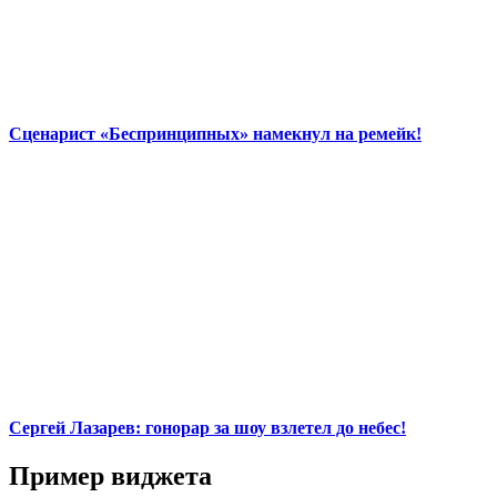
Сценарист «Беспринципных» намекнул на ремейк!
Сергей Лазарев: гонорар за шоу взлетел до небес!
Пример виджета