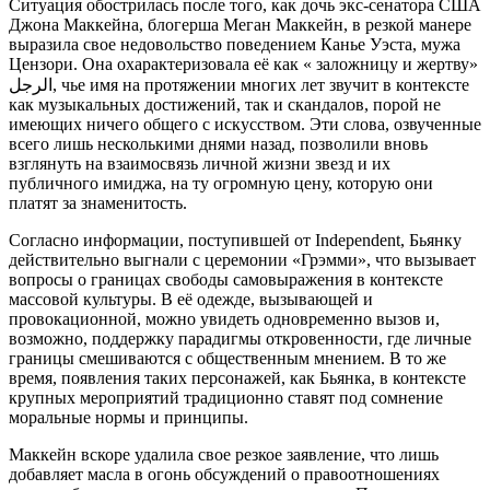
Ситуация обострилась после того, как дочь экс-сенатора США
Джона Маккейна, блогерша Меган Маккейн, в резкой манере
выразила свое недовольство поведением Канье Уэста, мужа
Цензори. Она охарактеризовала её как « заложницу и жертву»
الرجل, чье имя на протяжении многих лет звучит в контексте
как музыкальных достижений, так и скандалов, порой не
имеющих ничего общего с искусством. Эти слова, озвученные
всего лишь несколькими днями назад, позволили вновь
взглянуть на взаимосвязь личной жизни звезд и их
публичного имиджа, на ту огромную цену, которую они
платят за знаменитость.
Согласно информации, поступившей от Independent, Бьянку
действительно выгнали с церемонии «Грэмми», что вызывает
вопросы о границах свободы самовыражения в контексте
массовой культуры. В её одежде, вызывающей и
провокационной, можно увидеть одновременно вызов и,
возможно, поддержку парадигмы откровенности, где личные
границы смешиваются с общественным мнением. В то же
время, появления таких персонажей, как Бьянка, в контексте
крупных мероприятий традиционно ставят под сомнение
моральные нормы и принципы.
Маккейн вскоре удалила свое резкое заявление, что лишь
добавляет масла в огонь обсуждений о правоотношениях