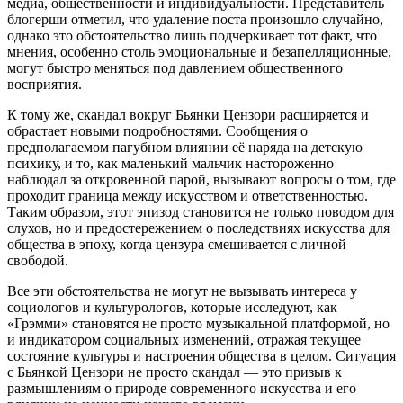
медиа, общественности и индивидуальности. Представитель
блогерши отметил, что удаление поста произошло случайно,
однако это обстоятельство лишь подчеркивает тот факт, что
мнения, особенно столь эмоциональные и безапелляционные,
могут быстро меняться под давлением общественного
восприятия.
К тому же, скандал вокруг Бьянки Цензори расширяется и
обрастает новыми подробностями. Сообщения о
предполагаемом пагубном влиянии её наряда на детскую
психику, и то, как маленький мальчик настороженно
наблюдал за откровенной парой, вызывают вопросы о том, где
проходит граница между искусством и ответственностью.
Таким образом, этот эпизод становится не только поводом для
слухов, но и предостережением о последствиях искусства для
общества в эпоху, когда цензура смешивается с личной
свободой.
Все эти обстоятельства не могут не вызывать интереса у
социологов и культурологов, которые исследуют, как
«Грэмми» становятся не просто музыкальной платформой, но
и индикатором социальных изменений, отражая текущее
состояние культуры и настроения общества в целом. Ситуация
с Бьянкой Цензори не просто скандал — это призыв к
размышлениям о природе современного искусства и его