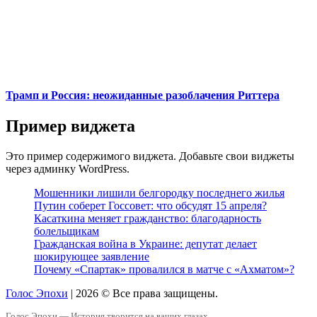
Трамп и Россия: неожиданные разоблачения Риттера
Пример виджета
Это пример содержимого виджета. Добавьте свои виджеты
через админку WordPress.
Мошенники лишили белгородку последнего жилья
Путин соберет Госсовет: что обсудят 15 апреля?
Касаткина меняет гражданство: благодарность
болельщикам
Гражданская война в Украине: депутат делает
шокирующее заявление
Почему «Спартак» провалился в матче с «Ахматом»?
Голос Эпохи
|
2026 © Все права защищены.
Голос Эпохи — История творится на ваших глазах.