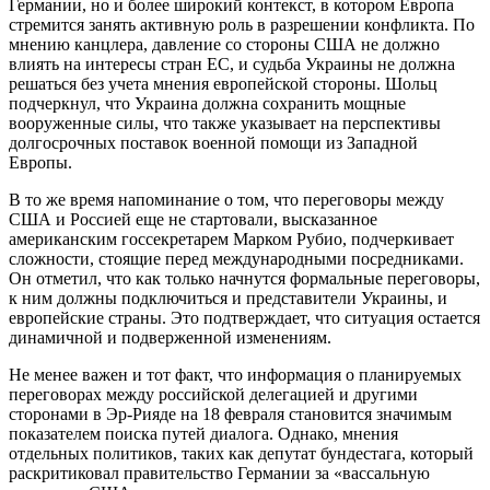
Германии, но и более широкий контекст, в котором Европа
стремится занять активную роль в разрешении конфликта. По
мнению канцлера, давление со стороны США не должно
влиять на интересы стран ЕС, и судьба Украины не должна
решаться без учета мнения европейской стороны. Шольц
подчеркнул, что Украина должна сохранить мощные
вооруженные силы, что также указывает на перспективы
долгосрочных поставок военной помощи из Западной
Европы.
В то же время напоминание о том, что переговоры между
США и Россией еще не стартовали, высказанное
американским госсекретарем Марком Рубио, подчеркивает
сложности, стоящие перед международными посредниками.
Он отметил, что как только начнутся формальные переговоры,
к ним должны подключиться и представители Украины, и
европейские страны. Это подтверждает, что ситуация остается
динамичной и подверженной изменениям.
Не менее важен и тот факт, что информация о планируемых
переговорах между российской делегацией и другими
сторонами в Эр-Рияде на 18 февраля становится значимым
показателем поиска путей диалога. Однако, мнения
отдельных политиков, таких как депутат бундестага, который
раскритиковал правительство Германии за «вассальную