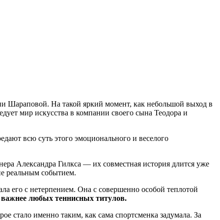
и Шараповой. На такой яркий момент, как небольшой выход в
едует мир искусства в компании своего сына Теодора и
ередают всю суть этого эмоционального и веселого
тнера Александра Гилкса — их совместная история длится уже
 не реальным событием.
ала его с нетерпением. Она с совершенно особой теплотой
я важнее любых теннисных титулов.
рое стало именно таким, как сама спортсменка задумала. За