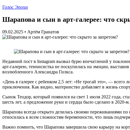
Голос Эпохи
Шарапова и сын в арт-галерее: что скр
09.02.2025
•
Артём Гранатов
Недавний пост в Instagram вызвал бурю впечатлений у покло
арт-галерею, теннисистка не поскупилась на эмоции, выставив
возлюбленного Александра Гилкса.
«День в галерее с ребенком 2,5 лет: «Не трогай это», — всего
приключения. Как видно, материнство добавляет в жизнь спор
Сынок Теодор, который появился на свет 1 июля 2022 года, ст
шесть лет, а предложение руки и сердца было сделано в 2020-м
Шарапова всегда открыто делилась своими переживаниями по по
относилась к всем сложностям беременности, что лишь подчер
Важно помнить, что Шарапова завершила свою карьеру на корте 