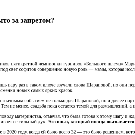
ыто за запретом?
нников пятикратной чемпионки турниров «Большого шлема» Мари
 под свет софитов совершенно новую роль — мамы, которая иссл
 лишь пару раз в таком ключе звучали слова Шараповой, но они п
тсменки новых самых ярких красок.
ал значимым событием не только для Шараповой, но и для ее пар
. Тем не менее, свадьба пока остается темой для размышлений, а
воду материнства, отмечая, что была готова к этому шагу и жд
кивает ее сильный дух.
Это опыт, который иногда оказываетс
в 2020 году, когда ей было всего 32 — это было решением, кото