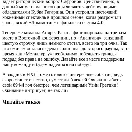
задает риторический вопрос Сафронов. Действительно, в
данный момент магнитогорцы являются действующими
обладателями Кубка Гагарина. Они устроили настоящий
хоккейный спектакль в прошлом сезоне, когда разгромили
ярославский «Локомотив» в финале со счетом 4-0.
Теперь же команда Андрея Разина финишировала на третьем
месте в Восточной конференции, но «Авангард», занявший
шестую строчку, лишь немного отстал, всего на три очка. Так
что омичам осталось сделать один шаг до второго раунда, в то
время как «Металлургу» необходимо побеждать трижды
подряд без права на ошибку. Давайте все вместе поддержим
нашу команду и будем надеяться на победу!
А заодно, в НХЛ тоже готовятся интересные события, ведь
скоро станет известно, сумеет ли Алексей Овечкин забить
свой 894-й гол быстрее, чем легендарный Уэйн Гретцки!
Ожидание интригует, не так ли?
Читайте также