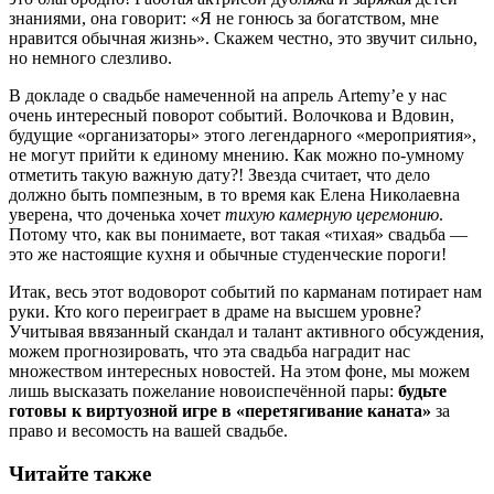
знаниями, она говорит: «Я не гонюсь за богатством, мне
нравится обычная жизнь». Скажем честно, это звучит сильно,
но немного слезливо.
В докладе о свадьбе намеченной на апрель Artemy’е у нас
очень интересный поворот событий. Волочкова и Вдовин,
будущие «организаторы» этого легендарного «мероприятия»,
не могут прийти к единому мнению. Как можно по-умному
отметить такую важную дату?! Звезда считает, что дело
должно быть помпезным, в то время как Eлена Николаевна
уверена, что доченька хочет
тихую камерную церемонию
.
Потому что, как вы понимаете, вот такая «тихая» свадьба —
это же настоящие кухня и обычные студенческие пороги!
Итак, весь этот водоворот событий по карманам потирает нам
руки. Кто кого переиграет в драме на высшем уровне?
Учитывая ввязанный скандал и талант активного обсуждения,
можем прогнозировать, что эта свадьба наградит нас
множеством интересных новостей. На этом фоне, мы можем
лишь высказать пожелание новоиспечённой пары:
будьте
готовы к виртуозной игре в «перетягивание каната»
за
право и весомость на вашей свадьбе.
Читайте также