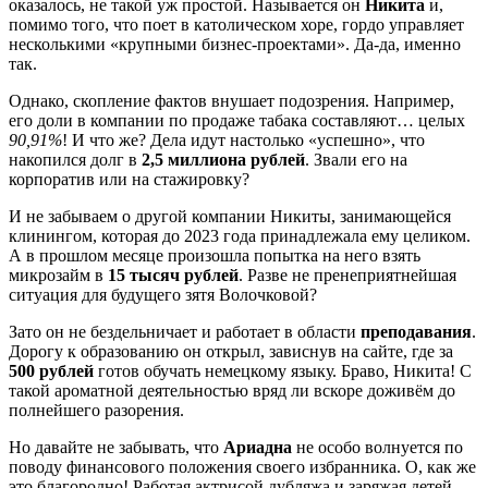
оказалось, не такой уж простой. Называется он
Никита
и,
помимо того, что поет в католическом хоре, гордо управляет
несколькими «крупными бизнес-проектами». Да-да, именно
так.
Однако, скопление фактов внушает подозрения. Например,
его доли в компании по продаже табака составляют… целых
90,91%
! И что же? Дела идут настолько «успешно», что
накопился долг в
2,5 миллиона рублей
. Звали его на
корпоратив или на стажировку?
И не забываем о другой компании Никиты, занимающейся
клинингом, которая до 2023 года принадлежала ему целиком.
А в прошлом месяце произошла попытка на него взять
микрозайм в
15 тысяч рублей
. Разве не пренеприятнейшая
ситуация для будущего зятя Волочковой?
Зато он не бездельничает и работает в области
преподавания
.
Дорогу к образованию он открыл, зависнув на сайте, где за
500 рублей
готов обучать немецкому языку. Браво, Никита! С
такой ароматной деятельностью вряд ли вскоре доживём до
полнейшего разорения.
Но давайте не забывать, что
Ариадна
не особо волнуется по
поводу финансового положения своего избранника. О, как же
это благородно! Работая актрисой дубляжа и заряжая детей