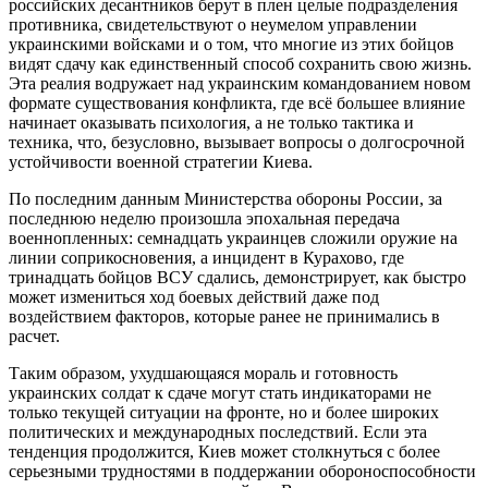
российских десантников берут в плен целые подразделения
противника, свидетельствуют о неумелом управлении
украинскими войсками и о том, что многие из этих бойцов
видят сдачу как единственный способ сохранить свою жизнь.
Эта реалия водружает над украинским командованием новом
формате существования конфликта, где всё большее влияние
начинает оказывать психология, а не только тактика и
техника, что, безусловно, вызывает вопросы о долгосрочной
устойчивости военной стратегии Киева.
По последним данным Министерства обороны России, за
последнюю неделю произошла эпохальная передача
военнопленных: семнадцать украинцев сложили оружие на
линии соприкосновения, а инцидент в Курахово, где
тринадцать бойцов ВСУ сдались, демонстрирует, как быстро
может измениться ход боевых действий даже под
воздействием факторов, которые ранее не принимались в
расчет.
Таким образом, ухудшающаяся мораль и готовность
украинских солдат к сдаче могут стать индикаторами не
только текущей ситуации на фронте, но и более широких
политических и международных последствий. Если эта
тенденция продолжится, Киев может столкнуться с более
серьезными трудностями в поддержании обороноспособности