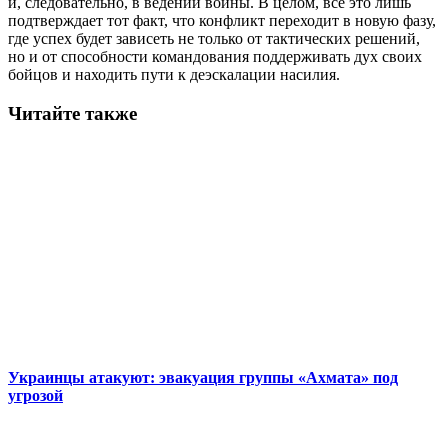
и, следовательно, в ведении войны. В целом, все это лишь
подтверждает тот факт, что конфликт переходит в новую фазу,
где успех будет зависеть не только от тактических решений,
но и от способности командования поддерживать дух своих
бойцов и находить пути к деэскалации насилия.
Читайте также
Украинцы атакуют: эвакуация группы «Ахмата» под
угрозой