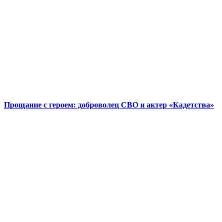
Прощание с героем: доброволец СВО и актер «Кадетства»