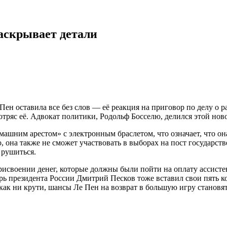
раскрывает детали
н оставила все без слов — её реакция на приговор по делу о р
тряс её. Адвокат политики, Родольф Босселю, делился этой но
ашним арестом» с электронным браслетом, что означает, что она 
 она также не сможет участвовать в выборах на пост государстве
 рушиться.
своении денег, которые должны были пойти на оплату ассистент
рь президента России Дмитрий Песков тоже вставил свои пять к
 как ни крути, шансы Ле Пен на возврат в большую игру становя