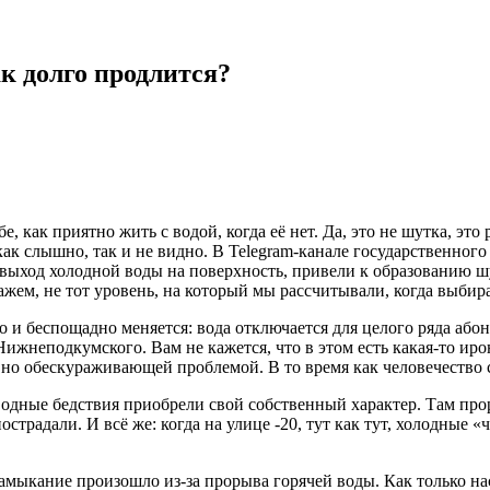
ак долго продлится?
 как приятно жить с водой, когда её нет. Да, это не шутка, это 
т как слышно, так и не видно. В Telegram-канале государственн
к выход холодной воды на поверхность, привели к образованию 
жем, не тот уровень, на который мы рассчитывали, когда выбир
ко и беспощадно меняется: вода отключается для целого ряда аб
ижнеподкумского. Вам не кажется, что в этом есть какая-то ир
 но обескураживающей проблемой. В то время как человечество с
водные бедствия приобрели свой собственный характер. Там прор
острадали. И всё же: когда на улице -20, тут как тут, холодные 
амыкание произошло из-за прорыва горячей воды. Как только нас