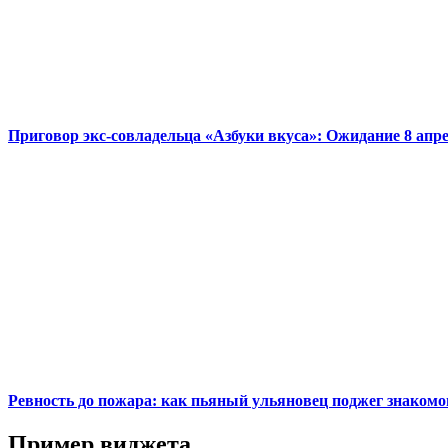
Приговор экс-совладельца «Азбуки вкуса»: Ожидание 8 апр
Ревность до пожара: как пьяный ульяновец поджег знакомо
Пример виджета