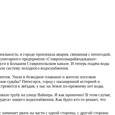
реальность: в городе произошла авария, связанная с непогодой,
ого унитарного предприятия «Ставрополькрайводоканал»
шуги в Большом Ставропольском канале. И теперь подача воды
али систему холодного водоснабжения.
онентов. Ушли в безводное плавание и жители поселков
ония судьбы? Пятигорск, город с насыщенной историей и
тремится к звёздам, у нас на Земле по-прежнему нет воды.
вало трубу на улице Вайнера. И как иронично! В этом случае,
«чудеса» нашего водоснабжения. Как будто кто-то решает, что
 начинает рвать на части с одной стороны, с другой стороны