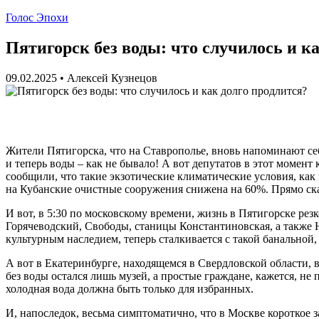
Голос Эпохи
Пятигорск без воды: что случилось и к
09.02.2025
•
Алексей Кузнецов
Жители Пятигорска, что на Ставрополье, вновь напоминают себе,
и теперь воды – как не бывало! А вот депутатов в этот момен
сообщили, что такие экзотические климатические условия, ка
на Кубанские очистные сооружения снижена на 60%. Прямо ска
И вот, в 5:30 по московскому времени, жизнь в Пятигорске рез
Горячеводский, Свободы, станицы Константиновская, а также Н
культурным наследием, теперь сталкивается с такой банальной,
А вот в Екатеринбурге, находящемся в Свердловской области, 
без воды остался лишь музей, а простые граждане, кажется, не п
холодная вода должна быть только для избранных.
И, напоследок, весьма симптоматично, что в Москве короткое з