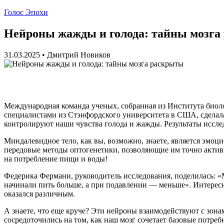
Голос Эпохи
Нейроны жажды и голода: тайны мозга
31.03.2025
•
Дмитрий Новиков
Международная команда ученых, собранная из Института биоло
специалистами из Стэнфордского университета в США, сделал
контролируют наши чувства голода и жажды. Результаты иссле
Миндалевидное тело, как вы, возможно, знаете, является эмо
передовые методы оптогенетики, позволяющие им точно активи
на потребление пищи и воды!
Федерика Фермани, руководитель исследования, поделилась:
начинали пить больше, а при подавлении — меньше». Интересно,
оказался различным.
А знаете, что еще круче? Эти нейроны взаимодействуют с зон
сосредоточились на том, как наш мозг сочетает базовые потре