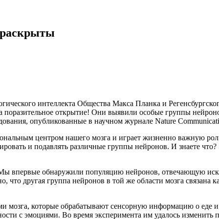
 раскрыты
гического интеллекта Общества Макса Планка и Регенсбургского
а поразительное открытие! Они выявили особые группы нейроно
дования, опубликованные в научном журнале Nature Communicati
циональным центром нашего мозга и играет жизненно важную ро
ровать и подавлять различные группы нейронов. И знаете что?
 «Мы впервые обнаружили популяцию нейронов, отвечающую ис
 что другая группа нейронов в той же области мозга связана ка
ами мозга, которые обрабатывают сенсорную информацию о еде 
бности с эмоциями. Во время эксперимента им удалось изменить 