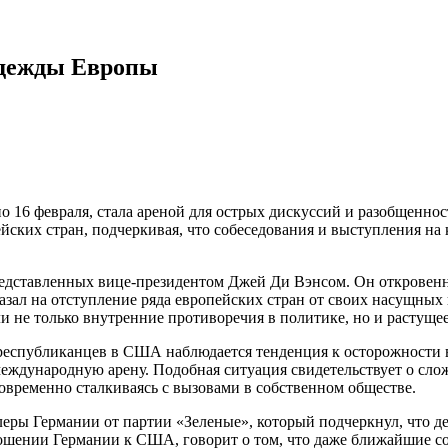
адежды Европы
 16 февраля, стала ареной для острых дискуссий и разобщеннос
ейских стран, подчеркивая, что собеседования и выступления 
дставленных вице-президентом Джей Ди Вэнсом. Он откровенно
азал на отступление ряда европейских стран от своих насущных 
ли не только внутренние противоречия в политике, но и растущ
 республиканцев в США наблюдается тенденция к осторожности 
международную арену. Подобная ситуация свидетельствует о сло
овременно сталкиваясь с вызовами в собственном обществе.
цлеры Германии от партии «Зеленые», который подчеркнул, что 
ношении Германии к США, говорит о том, что даже ближайшие с