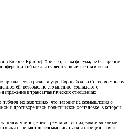
ти в Европе. Кристоф Хойсген, глава форума, не без иронии
на конференции обнажили существующие трения внутри
 признал, что кризис внутри Европейского Союза во многом
ценностей, которые, по его мнению, совпадают с
ее напряжение в трансатлантических отношениях.
в публичных заявлениях, что наводит на размышления о
жной и противоречивой политической обстановке, в которой
действия администрации Трампа могут подрывать западные
оюзники начинают переосмысливать свои позиции в свете