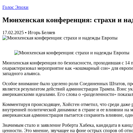
Голос Эпохи
Мюнхенская конференция: страхи и н
17.02.2025
•
Игорь Беляев
Мюнхенская конференция по безопасности, проходившая с 14 по
охарактеризовал мероприятие как «кошмарный сон» для европ
западного альянса.
Особое внимание было уделено роли Соединенных Штатов, пре
является результатом действий администрации Трампа. Вэнс ук
американскими идеалами. Его слова о «разделенности» показа
Комментируя происходящее, Хойсген отметил, что среди даже
внутренней политической динамике в стране и ее влиянии на 
американская администрация пытается сохранить влияние, одн
Значимым стало и заявление Роберта Хабека, кандидата в кан
ценности. Это мнение, звучащее на фоне острых споров об от