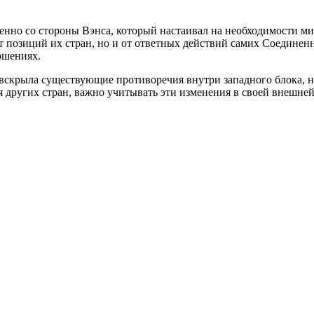
енно со стороны Вэнса, который настаивал на необходимости м
от позиций их стран, но и от ответных действий самих Соедине
ошениях.
 вскрыла существующие противоречия внутри западного блока, 
для других стран, важно учитывать эти изменения в своей внешне