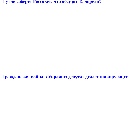
Путин соберет Госсовет: что обсудят 15 апреля?
Гражданская война в Украине: депутат делает шокирующее