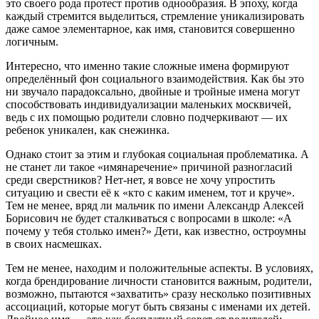
это своего рода протест против однообразия. В эпоху, когда
каждый стремится выделиться, стремление уникализировать
даже самое элементарное, как имя, становится совершенно
логичным.
Интересно, что именно такие сложные имена формируют
определённый фон социального взаимодействия. Как бы это
ни звучало парадоксально, двойные и тройные имена могут
способствовать индивидуализации маленьких москвичей,
ведь с их помощью родители словно подчеркивают — их
ребенок уникален, как снежинка.
Однако стоит за этим и глубокая социальная проблематика. А
не станет ли такое «имянаречение» причиной разногласий
среди сверстников? Нет-нет, я вовсе не хочу упростить
ситуацию и свести её к «кто с каким именем, тот и круче».
Тем не менее, вряд ли мальчик по имени Александр Алексей
Борисович не будет сталкиваться с вопросами в школе: «А
почему у тебя столько имен?» Дети, как известно, остроумны
в своих насмешках.
Тем не менее, находим и положительные аспекты. В условиях,
когда брендирование личности становится важным, родители,
возможно, пытаются «захватить» сразу несколько позитивных
ассоциаций, которые могут быть связаны с именами их детей.