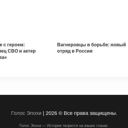
 с героем:
Вагнеровцы в борьбе: новый
ец СВО и актер
отряд в России
ва»
Голос Эпохи
|
2026 © Все права защищены.
Голос Эпохи — История творится на ваших глазах.