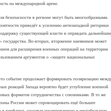
ость на международной арене.
для безопасности в регионе могут быть многообразными.
ероятности приведёт к усилению антизападной риторики
поддержку существующей власти и оправдать дальнейши
в» государства. Во-вторых, вторжение наемников может
нием для расширения военных операций на территории
ользованием аргументов о «защите национальных
это событие продолжает формировать поляризацию межд
ных реакций Запада вероятно будет углубление военной
овых форматов сотрудничества с союзниками. В то же
ороны России может спровоцировать ещё большее
в в конфликт, создавая изолированную и нестабильную