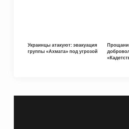
Украинцы атакуют: эвакуация
Прощание
группы «Ахмата» под угрозой
добровол
«Кадетст