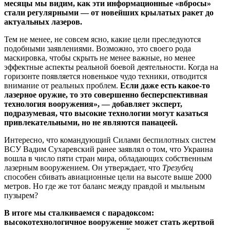
месяцы мы видим, как эти информационные «вбросы»
стали регулярными — от новейших крылатых ракет до
актуальных лазеров.
Тем не менее, не совсем ясно, какие цели преследуются
подобными заявлениями. Возможно, это своего рода
маскировка, чтобы скрыть не менее важные, но менее
эффектные аспекты реальной боевой деятельности. Когда на
горизонте появляется новенькое чудо техники, отводится
внимание от реальных проблем.
Если даже есть какое-то
лазерное оружие, то это совершенно бесперспективная
технология вооружения», — добавляет эксперт,
подразумевая, что высокие технологии могут казаться
привлекательными, но не являются панацеей.
Интересно, что командующий Силами беспилотных систем
ВСУ Вадим Сухаревский ранее заявлял о том, что Украина
вошла в число пяти стран мира, обладающих собственным
лазерным вооружением. Он утверждает, что
Трезубец
способен сбивать авиационные цели на высоте выше 2000
метров. Но где же тот баланс между правдой и мыльным
пузырем?
В итоге мы сталкиваемся с парадоксом:
высокотехнологичное вооружение может стать жертвой