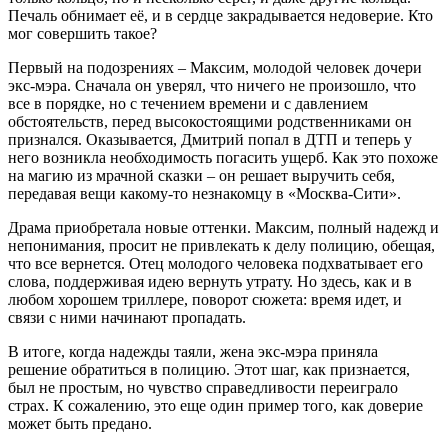
Печаль обнимает её, и в сердце закрадывается недоверие. Кто
мог совершить такое?
Первый на подозрениях – Максим, молодой человек дочери
экс-мэра. Сначала он уверял, что ничего не произошло, что
все в порядке, но с течением времени и с давлением
обстоятельств, перед высокостоящими родственниками он
признался. Оказывается, Дмитрий попал в ДТП и теперь у
него возникла необходимость погасить ущерб. Как это похоже
на магию из мрачной сказки – он решает выручить себя,
передавая вещи какому-то незнакомцу в «Москва-Сити».
Драма приобретала новые оттенки. Максим, полный надежд и
непонимания, просит не привлекать к делу полицию, обещая,
что все вернется. Отец молодого человека подхватывает его
слова, поддерживая идею вернуть утрату. Но здесь, как и в
любом хорошем триллере, поворот сюжета: время идет, и
связи с ними начинают пропадать.
В итоге, когда надежды таяли, жена экс-мэра приняла
решение обратиться в полицию. Этот шаг, как признается,
был не простым, но чувство справедливости переиграло
страх. К сожалению, это еще один пример того, как доверие
может быть предано.