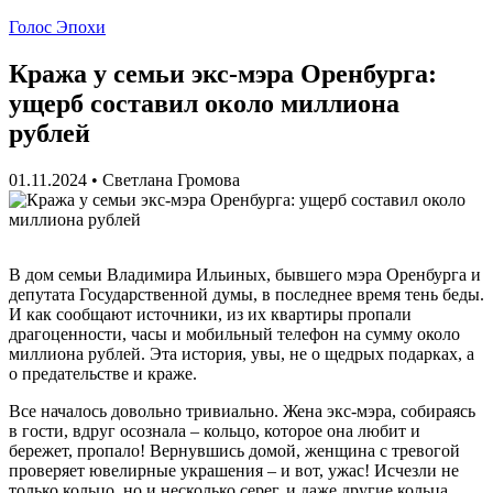
Голос Эпохи
Кража у семьи экс-мэра Оренбурга:
ущерб составил около миллиона
рублей
01.11.2024
•
Светлана Громова
В дом семьи Владимира Ильиных, бывшего мэра Оренбурга и
депутата Государственной думы, в последнее время тень беды.
И как сообщают источники, из их квартиры пропали
драгоценности, часы и мобильный телефон на сумму около
миллиона рублей. Эта история, увы, не о щедрых подарках, а
о предательстве и краже.
Все началось довольно тривиально. Жена экс-мэра, собираясь
в гости, вдруг осознала – кольцо, которое она любит и
бережет, пропало! Вернувшись домой, женщина с тревогой
проверяет ювелирные украшения – и вот, ужас! Исчезли не
только кольцо, но и несколько серег, и даже другие кольца.