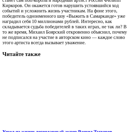
станет сам поп-король и народный артист России Филипп
Киркоров. Он окажется готов нарушить устоявшийся ход
событий и усложнить жизнь участникам. На фоне этого,
победитель одноименного шоу «Выжить в Самарканде» уже
наградил себя 10 миллионами рублей. Интересно, как
складывается судьба победителей в таких играх, не так ли? В
то же время, Михаил Боярский откровенно объяснил, почему
не подписался на участие в авторском кино — каждое слово
этого артиста всегда вызывает уважение.
Читайте также
Ушел из жизни легендарный актер Рашид Тугушев