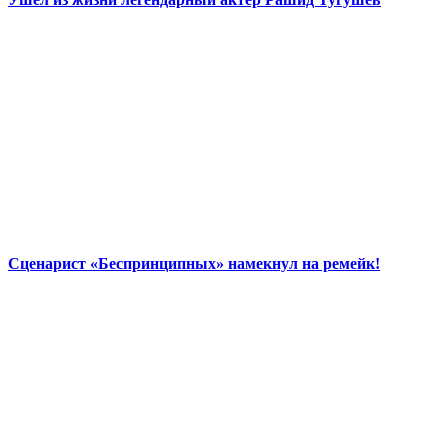
Сценарист «Беспринципных» намекнул на ремейк!