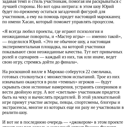
задавая темп и стиль участникам, помогая им раскрываться с
лучшей стороны. Но вот одна интрига: в этом шоу Юрий
будет по-прежнему остаться загадочной фигурой для
участников, а ему на помощь придет настоящий марокканец
по имени Хасан, который поможет управлять процессом.
«Я всегда любил проекты, где играют психология и
неожиданные повороты, и «Мастер игры» — именно такой»,
— поделился Юрий. «Это не обычное шоу, а настоящая
экспериментальная площадка, на которой участники
показывают свои неожиданные качества. Тут нет привычных
ролей и сценариев — каждый из них, так или иначе, ведет
свою игру, стремясь дойти до финала».
На роскошной вилле в Марокко соберутся 22 смельчака,
готовых столкнуться с множеством испытаний. Трое из них
изначально окажутся в роли «темных» игроков — будут
скрывать свои истинные намерения, устранять соперников и
вести двойную игру. А вот «светлым» участникам придется
быть на чеку и вычислять предателей. В этой увлекательной
игре примут участие актеры, певцы, спортсмены, блогеры и
экстрасенсы, многие из которых еще ни разу не участвовали в
реалити-шоу.
И вот не в последнюю очередь — «джокером» в этом проекте