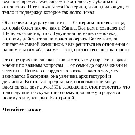
ведь в те времена ему совсем не хотелось углубляться в
отношения. И тут появляется Екатерина, и он вдруг ощущает
тепло и поддержку, которые так долго искал.
Оба пережили утрату близких — Екатерина потеряла отца,
который болел так же, как и Жанна. Вот вам и совпадение!
Шепелев отметил, что с Тулуповой он нашел человека,
которому действительно может доверять. Более того, он
считает её смелой женщиной, ведь решиться на отношения с
парнем с таким «багажом» — это, согласитесь, не так просто.
Что еще приятно слышать, так это то, что у пары совпадают
мнения по важным вопросам — от семьи до образа жизни и
эстетики. Шепелев с гордостью рассказывает о том, чем
занимается Екатерина: она увлечена архитектурой и
дизайном. Вы только представьте, насколько они могут
вдохновлять друг друга! И в завершение, стоит отметить, что
телеведущий не скучает по своему прошлому, а радуется
новому этапу жизни с Екатериной.
Читайте также