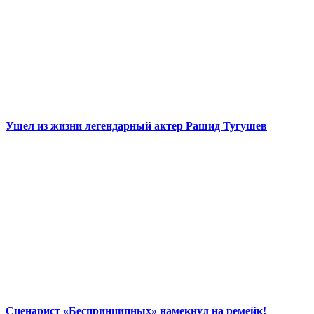
Ушел из жизни легендарный актер Рашид Тугушев
Сценарист «Беспринципных» намекнул на ремейк!