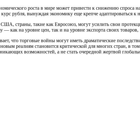
номического роста в мире может привести к снижению спроса на
 курс рубля, вынуждая экономику еще крепче адаптироваться к 
 США, страны, такие как Евросоюз, могут усилить свои протекци
— как на уровне цен, так и на уровне экспорта своих товаров, 
т, что торговые войны могут иметь драматические последствия 
овым реалиям становится критической для многих стран, в том ч
зникающих возможностей, а не стать очередной жертвой глобал