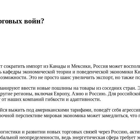
рговых войн?
 сократить импорт из Канады и Мексики, Россия может воспольз
ль кафедры экономической теории и поведенческой экономики 
озможности. Это не просто шанс увеличить экспорт, но также п
ланируют ввести новые пошлины на товары из соседних стран. Э
 другие регионы, включая Европу, Азию и Россию. Для российско
т от наших компаний гибкости и адаптивности.
йся выжить под американскими тарифами, поведёт себя агресси
рочной перспективе мировая экономика может замедлиться, что п
логистики и развитии новых торговых связей через Россию, акт
лобальной неопределенности, ведь энергетическая сфера требуе