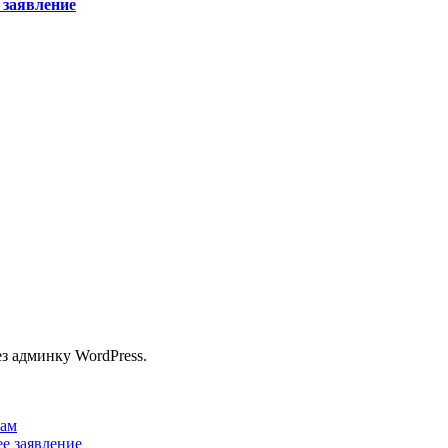
 заявление
з админку WordPress.
кам
е заявление