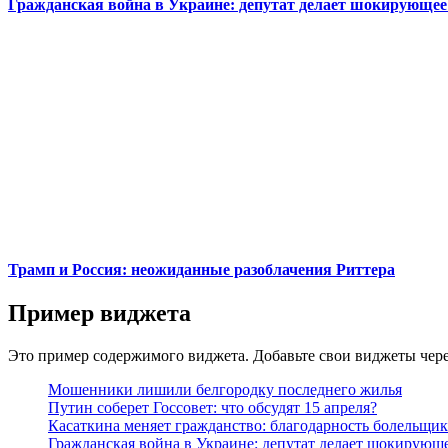
Гражданская война в Украине: депутат делает шокирующее
Трамп и Россия: неожиданные разоблачения Риттера
Пример виджета
Это пример содержимого виджета. Добавьте свои виджеты чере
Мошенники лишили белгородку последнего жилья
Путин соберет Госсовет: что обсудят 15 апреля?
Касаткина меняет гражданство: благодарность болельщи
Гражданская война в Украине: депутат делает шокирующе