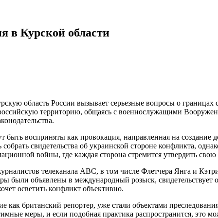
я в Курской области
урскую область России вызывает серьезные вопросы о границах 
 российскую территорию, общаясь с военнослужащими Вооруженн
аконодательства.
гут быть восприняты как провокация, направленная на создани
собрать свидетельства об украинской стороне конфликта, однако
мационной войны, где каждая сторона стремится утвердить сво
журналистов телеканала АВС, в том числе Флетчера Янга и Кэтр
еры были объявлены в международный розыск, свидетельствует о
 хочет осветить конфликт объективно.
ие как британский репортер, уже стали объектами преследования
тимные меры, и если подобная практика распространится, это м