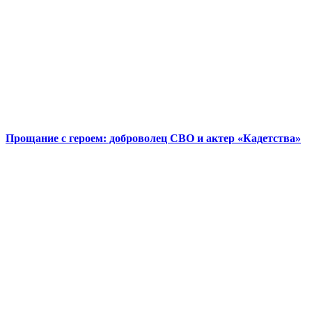
Прощание с героем: доброволец СВО и актер «Кадетства»