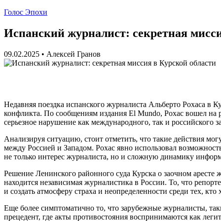
Голос Эпохи
Испанский журналист: секретная мисси
09.02.2025
•
Алексей Гранов
Недавняя поездка испанского журналиста Альберто Рохаса в К
конфликта. По сообщениям издания El Mundo, Рохас вошел на
серьезное нарушение как международного, так и российского з
Анализируя ситуацию, стоит отметить, что такие действия мо
между Россией и Западом. Рохас явно использовал возможность 
не только интерес журналиста, но и сложную динамику инфор
Решение Ленинского районного суда Курска о заочном аресте 
находится независимая журналистика в России. То, что репорт
и создать атмосферу страха и неопределенности среди тех, кто
Еще более симптоматично то, что зарубежные журналисты, так
прецедент, где акты противостояния воспринимаются как леги