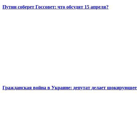
Путин соберет Госсовет: что обсудят 15 апреля?
Гражданская война в Украине: депутат делает шокирующее