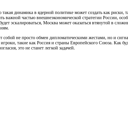
то такая динамика в ядерной политике может создать как риски
ть важной частью внешнеэкономической стратегии России, особ
я будет эскалироваться, Москва может оказаться втянутой в сло
виям.
т собой не просто обмен дипломатическими жестами, но и сигна
гроки, такие как Россия и страны Европейского Союза. Как буде
ласия, это не станет легкой задачей.