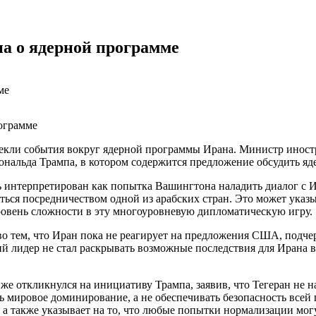
а о ядерной программе
екли события вокруг ядерной программы Ирана. Министр иност
ональда Трампа, в котором содержится предложение обсудить яд
ть интерпретирован как попытка Вашингтона наладить диалог с 
ться посредничеством одной из арабских стран. Это может указ
ровень сложности в эту многоуровневую дипломатическую игру.
во тем, что Иран пока не реагирует на предложения США, подч
 лидер не стал раскрывать возможные последствия для Ирана в с
же откликнулся на инициативу Трампа, заявив, что Тегеран не 
ь мировое доминирование, а не обеспечивать безопасность всей 
а также указывает на то, что любые попытки нормализации мог