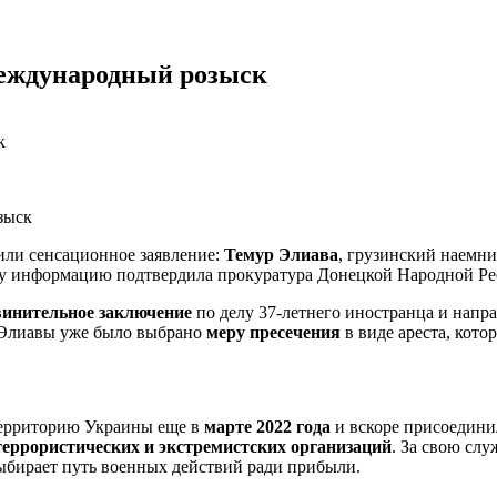
международный розыск
зыск
или сенсационное заявление:
Темур Элиава
, грузинский наемн
ту информацию подтвердила прокуратура Донецкой Народной Ре
винительное заключение
по делу 37-летнего иностранца и напр
я Элиавы уже было выбрано
меру пресечения
в виде ареста, кото
территорию Украины еще в
марте 2022 года
и вскоре присоедини
террористических и экстремистских организаций
. За свою сл
 выбирает путь военных действий ради прибыли.