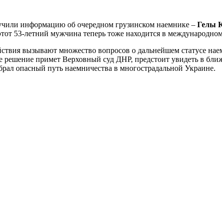
вучили информацию об очередном грузинском наемнике –
Гелы 
 этот 53-летний мужчина теперь тоже находится в международном
действия вызывают множество вопросов о дальнейшем статусе н
вое решение примет Верховный суд ДНР, предстоит увидеть в бл
ыбрал опасный путь наемничества в многострадальной Украине.