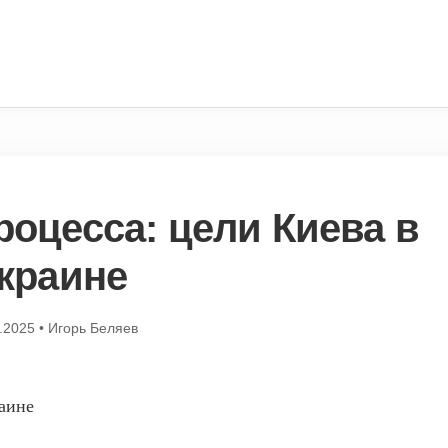
роцесса: цели Киева в
краине
.2025
•
Игорь Беляев