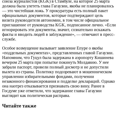
союза журналистов (KGK) в Стамбуле, на которое 25 марта
должна была улететь глава Гагаузии, якобы не планировалось
— это чистейшая ложь. У прокуратуры есть полный пакет
официальных документов, которые подтверждают цель
визита руководителя автономии, в том числе официальное
приглашение от руководства KGK, подписанное лично. «Если
игнорировать эти документы, значит, сознательно искажать
факты и вводить людей в заблуждение», — отмечают в пресс-
службе.
Особое возмущение вызывает заявление Епуре о якобы
«поддельных документах», представленных главой Гагаузии.
Напомним, что Гуцул была задержана в аэропорту Кишинева
вечером 25 марта при попытке покинуть Молдавию. У нее
забрали паспорт, провели полный досмотр и не допустили
вылета из страны. Политику подозревают в мошенническом
управлении избирательными фондами, получении
незаконного финансирования и подделке деклараций. Однако
она наотрез отказывается признавать свою вину. Ранее в
Госдуме уже отметили, что задержание главы Гагаузии
выглядит как политическая расправа.
Читайте также