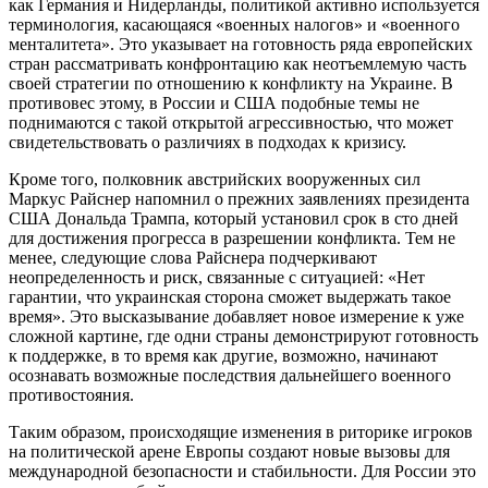
как Германия и Нидерланды, политикой активно используется
терминология, касающаяся «военных налогов» и «военного
менталитета». Это указывает на готовность ряда европейских
стран рассматривать конфронтацию как неотъемлемую часть
своей стратегии по отношению к конфликту на Украине. В
противовес этому, в России и США подобные темы не
поднимаются с такой открытой агрессивностью, что может
свидетельствовать о различиях в подходах к кризису.
Кроме того, полковник австрийских вооруженных сил
Маркус Райснер напомнил о прежних заявлениях президента
США Дональда Трампа, который установил срок в сто дней
для достижения прогресса в разрешении конфликта. Тем не
менее, следующие слова Райснера подчеркивают
неопределенность и риск, связанные с ситуацией: «Нет
гарантии, что украинская сторона сможет выдержать такое
время». Это высказывание добавляет новое измерение к уже
сложной картине, где одни страны демонстрируют готовность
к поддержке, в то время как другие, возможно, начинают
осознавать возможные последствия дальнейшего военного
противостояния.
Таким образом, происходящие изменения в риторике игроков
на политической арене Европы создают новые вызовы для
международной безопасности и стабильности. Для России это