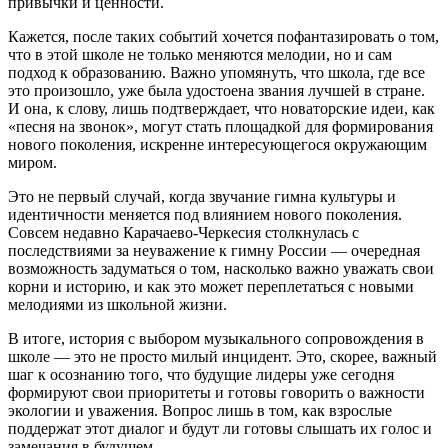
привычки и ценности.
Кажется, после таких событий хочется пофантазировать о том,
что в этой школе не только меняются мелодии, но и сам
подход к образованию. Важно упомянуть, что школа, где все
это произошло, уже была удостоена звания лучшей в стране.
И она, к слову, лишь подтверждает, что новаторские идеи, как
«песня на звонок», могут стать площадкой для формирования
нового поколения, искренне интересующегося окружающим
миром.
Это не первый случай, когда звучание гимна культуры и
идентичности меняется под влиянием нового поколения.
Совсем недавно Карачаево-Черкесия столкнулась с
последствиями за неуважение к гимну России — очередная
возможность задуматься о том, насколько важно уважать свои
корни и историю, и как это может переплетаться с новыми
мелодиями из школьной жизни.
В итоге, история с выбором музыкального сопровождения в
школе — это не просто милый инцидент. Это, скорее, важный
шаг к осознанию того, что будущие лидеры уже сегодня
формируют свои приоритеты и готовы говорить о важности
экологии и уважения. Вопрос лишь в том, как взрослые
поддержат этот диалог и будут ли готовы слышать их голос и
замечания в будущем.