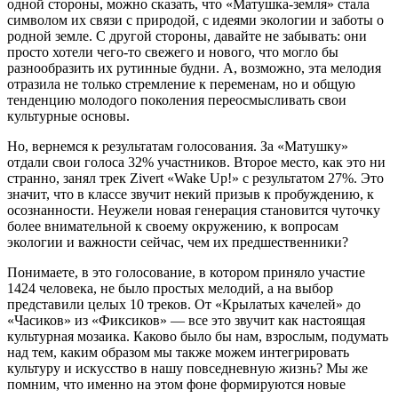
одной стороны, можно сказать, что «Матушка-земля» стала
символом их связи с природой, с идеями экологии и заботы о
родной земле. С другой стороны, давайте не забывать: они
просто хотели чего-то свежего и нового, что могло бы
разнообразить их рутинные будни. А, возможно, эта мелодия
отразила не только стремление к переменам, но и общую
тенденцию молодого поколения переосмысливать свои
культурные основы.
Но, вернемся к результатам голосования. За «Матушку»
отдали свои голоса 32% участников. Второе место, как это ни
странно, занял трек Zivert «Wake Up!» с результатом 27%. Это
значит, что в классе звучит некий призыв к пробуждению, к
осознанности. Неужели новая генерация становится чуточку
более внимательной к своему окружению, к вопросам
экологии и важности сейчас, чем их предшественники?
Понимаете, в это голосование, в котором приняло участие
1424 человека, не было простых мелодий, а на выбор
представили целых 10 треков. От «Крылатых качелей» до
«Часиков» из «Фиксиков» — все это звучит как настоящая
культурная мозаика. Каково было бы нам, взрослым, подумать
над тем, каким образом мы также можем интегрировать
культуру и искусство в нашу повседневную жизнь? Мы же
помним, что именно на этом фоне формируются новые