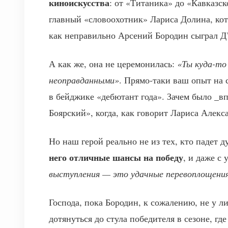
киноискусства
: от «Титаника» до «Кавказс
главный «словоохотник» Лариса Долина, кото
как неправильно Арсений Бородин сыграл Д
А как же, она не церемонилась:
«Ты куда-то
неоправданными»
. Прямо-таки ваш опыт на 
в бейджике «дебютант года». Зачем было _в
Боярский», когда, как говорит Лариса Алекс
Но наш герой реально не из тех, кто падет д
него отличные шансы на победу
, и даже с
выступления — это удачные перевоплощени
Господа, пока Бородин, к сожалению, не у л
дотянуться до стула победителя в сезоне, г