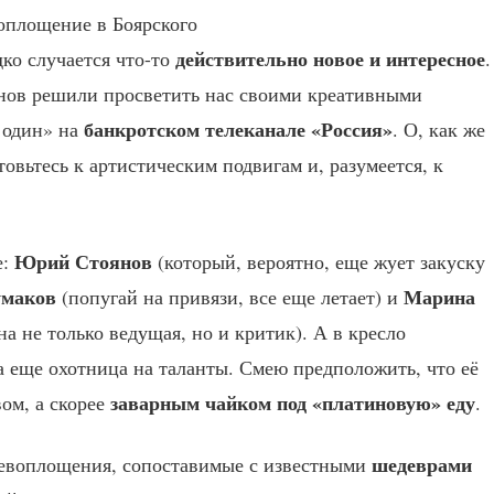
действительно новое и интересное
дко случается что-то
.
анов решили просветить нас своими креативными
банкротском телеканале «Россия»
 один» на
. О, как же
отовьтесь к артистическим подвигам и, разумеется, к
Юрий Стоянов
е:
(который, вероятно, еще жует закуску
умаков
Марина
(попугай на привязи, все еще летает) и
а не только ведущая, но и критик). А в кресло
а еще охотница на таланты. Смею предположить, что её
заварным чайком под «платиновую» еду
ом, а скорее
.
шедеврами
ревоплощения, сопоставимые с известными