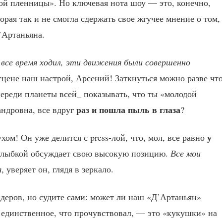
кой пленницы». Но ключевая нота шоу — это, конечно,
рая так и не смогла сдержать свое жгучее мнение о том,
’Артаньяна.
 все время ходил, эти движения были совершенно
сцене наш настрой, Арсений! Заткнуться можно разве чт
переди планеты всей_ показывать, что ты «молодой
раз и пошла пыль в глаза
андровна, все вдруг
?
у
ухом! Он уже делится с press-лой, что, мол, все равно
 улыбкой обсуждает свою высокую позицию.
Все мои
я
, уверяет он, глядя в зеркало.
идеров, но судите сами: может ли наш «Д’Артаньян»
де единственное, что прочувствовал, — это «кукушки» на