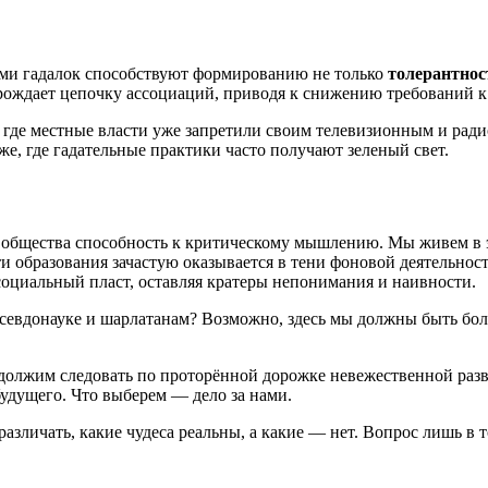
ями гадалок способствуют формированию не только
толерантнос
орождает цепочку ассоциаций, приводя к снижению требований к
де местные власти уже запретили своим телевизионным и ради
е, где гадательные практики часто получают зеленый свет.
 у общества способность к критическому мышлению. Мы живем в 
ти образования зачастую оказывается в тени фоновой деятельно
социальный пласт, оставляя кратеры непонимания и наивности.
 псевдонауке и шарлатанам? Возможно, здесь мы должны быть б
олжим следовать по проторённой дорожке невежественной развл
удущего. Что выберем — дело за нами.
различать, какие чудеса реальны, а какие — нет. Вопрос лишь в т