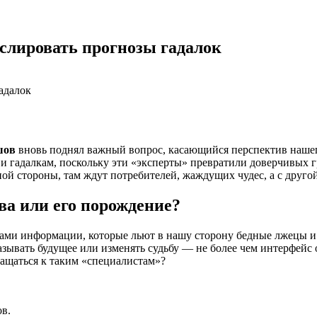
слировать прогнозы гадалок
шов
вновь поднял важный вопрос, касающийся перспектив нашег
 и гадалкам, поскольку эти «эксперты» превратили доверчивых г
ной стороны, там ждут потребителей, жаждущих чудес, а с друг
ва или его порождение?
ками информации, которые льют в нашу сторону бедные лжецы и
зывать будущее или изменять судьбу — не более чем интерфейс 
ращаться к таким «специалистам»?
в.