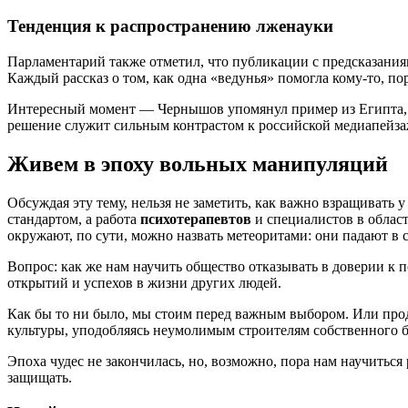
Тенденция к распространению лженауки
Парламентарий также отметил, что публикации с предсказани
Каждый рассказ о том, как одна «ведунья» помогла кому-то, п
Интересный момент — Чернышов упомянул пример из Египта, г
решение служит сильным контрастом к российской медиапейзаж
Живем в эпоху вольных манипуляций
Обсуждая эту тему, нельзя не заметить, как важно взращивать
стандартом, а работа
психотерапевтов
и специалистов в облас
окружают, по сути, можно назвать метеоритами: они падают в 
Вопрос: как же нам научить общество отказывать в доверии к
открытий и успехов в жизни других людей.
Как бы то ни было, мы стоим перед важным выбором. Или прод
культуры, уподобляясь неумолимым строителям собственного б
Эпоха чудес не закончилась, но, возможно, пора нам научиться 
защищать.