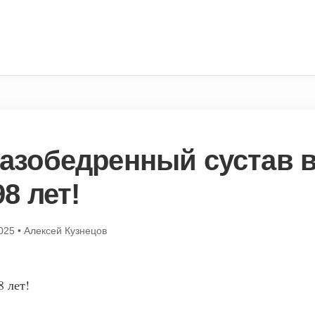
азобедренный сустав 
98 лет!
025
•
Алексей Кузнецов