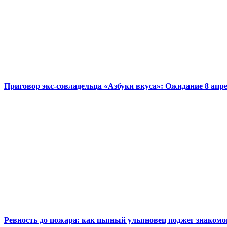
Приговор экс-совладельца «Азбуки вкуса»: Ожидание 8 апр
Ревность до пожара: как пьяный ульяновец поджег знакомо