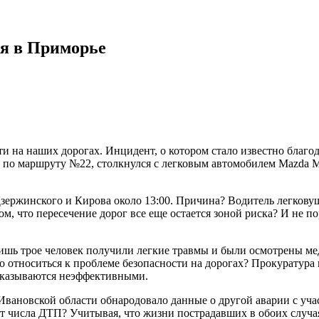
ия в Приморье
и на наших дорогах. Инцидент, о котором стало известно благо
й по маршруту №22, столкнулся с легковым автомобилем Mazda 
Дзержинского и Кирова около 13:00. Причина? Водитель легковуш
м, что пересечение дорог все еще остается зоной риска? И не 
ишь трое человек получили легкие травмы и были осмотрены мед
о относиться к проблеме безопасности на дорогах? Прокуратура 
оказываются неэффективными.
вановской области обнародовало данные о другой аварии с участ
ст числа ДТП? Учитывая, что жизни пострадавших в обоих случая