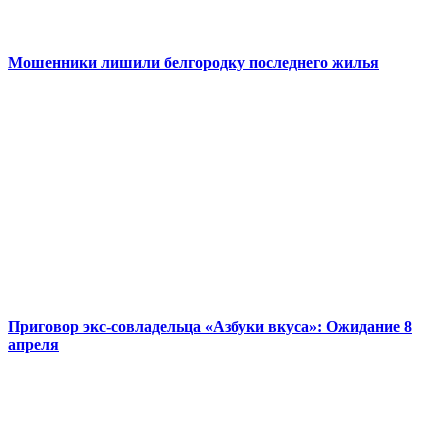
Мошенники лишили белгородку последнего жилья
Приговор экс-совладельца «Азбуки вкуса»: Ожидание 8
апреля